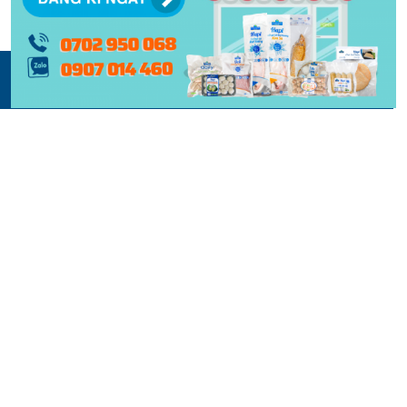
© 2015 -
2026 | BẢN QUYỀN NỘI DUNG BỞI PHẠM NGHĨA
THIẾT KẾ VÀ XÂY DỰNG BỞI
KEY DIGITAL
| BẢO LƯU TOÀN QUYỀN