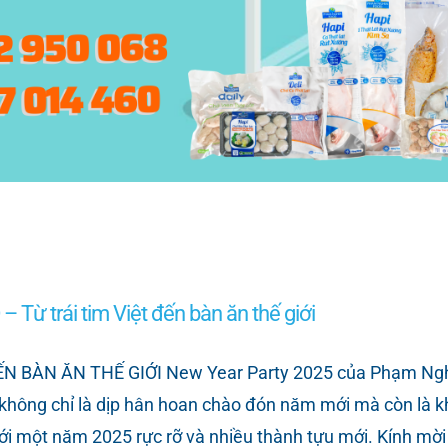
 Yêu Thương 2025
G HÀNH MANG TẾT SUM VẦY ĐẾN TRẺ EM CÓ HOÀN CẢ
h một điểm hẹn quen thuộc, mang đến niềm vui cho hàn
 tham gia của gần 300 em nhỏ có hoàn cảnh đặc biệt thuộ
ghĩa này nhé! Tối ngày 18/01/2025, không khí Tết đã tr
ừ trái tim Việt đến bàn ăn thế giới
BÀN ĂN THẾ GIỚI New Year Party 2025 của Phạm Nghĩa, v
, không chỉ là dịp hân hoan chào đón năm mới mà còn là 
ới một năm 2025 rực rỡ và nhiều thành tựu mới. Kính m