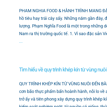
PHAM NGHIA FOOD & HÀNH TRÌNH MANG ĐẶC SẢ
hồ tiêu hay trái cây sấy. Những năm gần đây,
lượng. Phạm Nghĩa Food là một trong những doa
Nam ra thị trường quốc tế. 1. Vì sao đặc sản 
...
Tìm hiểu về quy trình khép kín từ vùng n
QUY TRÌNH KHÉP KÍN TỪ VÙNG NUÔI ĐẾN B
cơn bão thực phẩm bẩn hoành hành, nỗi lo về 
trở ấy và tiên phong xây dựng quy trình khép kí
kiểm soát nghiêm ngặt, từ nguồn cá giống, thứ