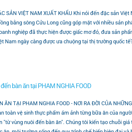
N VIỆT NAM XUẤT KHẨU Khi nói đến đặc sản Việt Nam 
 đồng bằng sông Cửu Long cũng góp mặt với nhiều sản ph
nh nghiệp đã thực hiện được giấc mơ đó, đưa sản phẩm từ
Việt Nam ngày càng được ưa chuộng tại thị trường quốc t
uôi đến bàn ăn tại PHAM NGHIA FOOD
ÀN ĂN TẠI PHAM NGHIA FOOD - NƠI RA ĐỜI CỦA NHỮ
an toàn vệ sinh thực phẩm ám ảnh từng bữa ăn của người 
n "từ vùng nuôi đến bàn ăn". Chúng tôi kiến tạo chuỗi giá
c ăn, môi trường sống đến quy trình chế biến hiện đại v