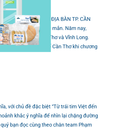
NH KHÓ KHĂN TRÊN ĐỊA BÀN TP. CẦN
g trăm trẻ em kém may mắn. Năm nay,
c tỉnh Hậu Giang, Cần Thơ và Vĩnh Long.
àn ngập khắp thành phố Cần Thơ khi chương
ới chủ đề đặc biệt “Từ trái tim Việt đến
khoảnh khắc ý nghĩa để nhìn lại chặng đường
ời quý bạn đọc cùng theo chân team Phạm