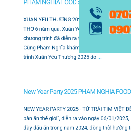
PHAM NGHIA FOOD đồng hành cùng Xuân
XUÂN YÊU THƯƠNG 2025: PHẠM NGHĨA ĐỒN
THƠ 6 năm qua, Xuân Yêu Thương đã trở thàn
chương trình đã diễn ra tại TP Cần Thơ với sự
Cùng Phạm Nghĩa khám phá hành trình đầy ý n
trình Xuân Yêu Thương 2025 do
...
New Year Party 2025 PHAM NGHIA FOOD – T
NEW YEAR PARTY 2025 - TỪ TRÁI TIM VIỆT ĐẾN 
bàn ăn thế giới”, diễn ra vào ngày 06/01/2025
đầy dấu ấn trong năm 2024, đồng thời hướng t