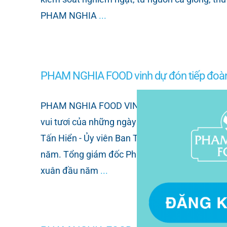
PHAM NGHIA
...
PHAM NGHIA FOOD vinh dự đón tiếp đoàn 
PHAM NGHIA FOOD VINH DỰ ĐÓN TIẾP ĐOÀN L
vui tươi của những ngày đầu năm mới 2025, P
Tấn Hiển - Ủy viên Ban Thường vụ Thành ủy, P
năm. Tổng giám đốc Phạm Trọng Nghĩa (Áo đen
xuân đầu năm
...