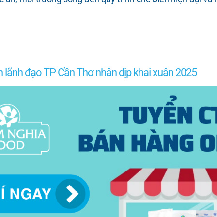
lãnh đạo TP Cần Thơ nhân dịp khai xuân 2025
ÃNH ĐẠO TP CẦN THƠ NHÂN DỊP KHAI XUÂN 2025 Sáng 
HAM NGHIA FOOD đã vô cùng hạnh phúc và vinh dự khi đ
hó Chủ tịch Thường trực UBND thành phố - dẫn đầu đến t
) chụp ảnh lưu niệm cùng đoàn công tác lãnh đạo TP Cầ