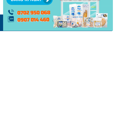
© 2015 -
2026 | BẢN QUYỀN NỘI DUNG BỞI PHẠM NGHĨA
THIẾT KẾ VÀ XÂY DỰNG BỞI
KEY DIGITAL
| BẢO LƯU TOÀN QUYỀN