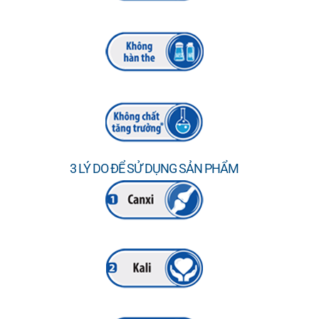
3 LÝ DO ĐỂ SỬ DỤNG SẢN PHẨM