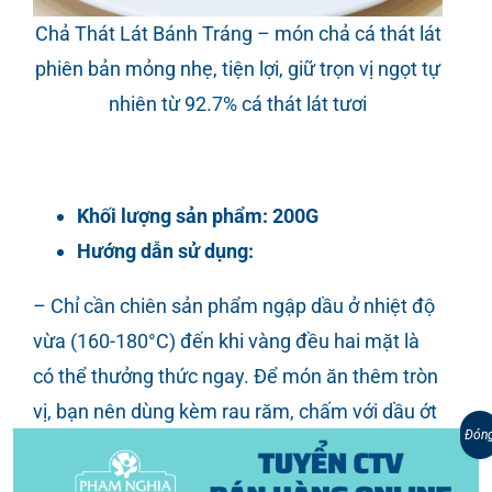
Chả Thát Lát Bánh Tráng – món chả cá thát lát
phiên bản mỏng nhẹ, tiện lợi, giữ trọn vị ngọt tự
nhiên từ 92.7% cá thát lát tươi
Khối lượng sản phẩm: 200G
Hướng dẫn sử dụng:
– Chỉ cần chiên sản phẩm ngập dầu ở nhiệt độ
vừa (160-180°C) đến khi vàng đều hai mặt là
có thể thưởng thức ngay. Để món ăn thêm tròn
vị, bạn nên dùng kèm rau răm, chấm với dầu ớt
Đón
xào hoặc nước mắm chua ngọt, giúp làm nổi
bật vị ngọt tự nhiên của cá thát lát và tăng