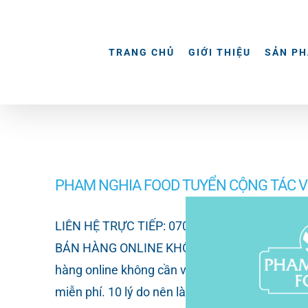
Skip
to
content
TRANG CHỦ
GIỚI THIỆU
SẢN P
PHAM NGHIA FOOD TUYỂN CỘNG TÁC V
LIÊN HỆ TRỰC TIẾP: 0702 950 068 - 0931 
BÁN HÀNG ONLINE KHÔNG CẦN VỐN - CHIẾT KH
hàng online không cần vốn với nhiều chính sác
miễn phí. 10 lý do nên làm cộng tác viên bán