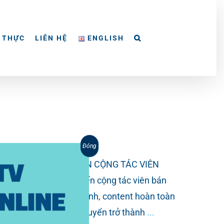
 THỰC
LIÊN HỆ
ENGLISH
Đóng
PHAM NGHIA FOOD TUYỂN CỘNG TÁC VIÊN
AM NGHIA FOOD tuyển cộng tác viên bán
n hàng và hỗ trợ hình ảnh, content hoàn toàn
ó quá nhiều, hãy ứng tuyển trở thành
...