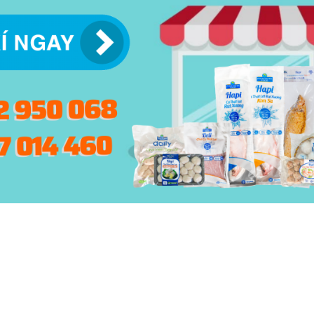
© 2015 -
2026 | BẢN QUYỀN NỘI DUNG BỞI PHẠM NGHĨA
THIẾT KẾ VÀ XÂY DỰNG BỞI
KEY DIGITAL
| BẢO LƯU TOÀN QUYỀN