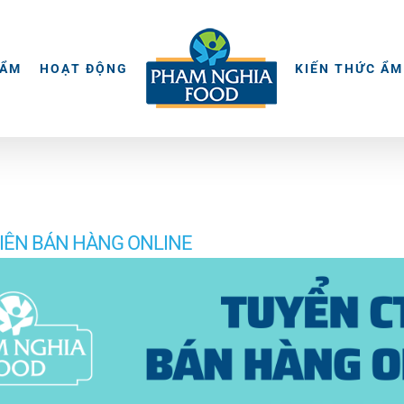
HẨM
HOẠT ĐỘNG
KIẾN THỨC ẨM
IÊN BÁN HÀNG ONLINE
082 878 ĐỂ ĐĂNG KÝ HOẶC ĐIỀN THÔNG TIN VÀO ĐÂY: 
ẤU CAO - ĐÀO TẠO MIỄN PHÍ Việc tốt mùa COVID: PH
h ưu đãi hấp dẫn, lợi nhuận cao, được đào tạo kỹ năng bá
 hàng online cho PHAM NGHIA FOOD Không mất gì mà lại c