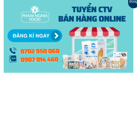
Đón
bé, có đứa trẻ nào mà chưa từng được thử qua
chả giò rế. Mà một khi đã thử, chắc chắn bạn
nhỏ nào cũng sẽ bị xao xuyến bởi hương vị đặc
trưng lại dễ ăn của chả giò, một món ăn theo ta
trên chặng đường lớn lên. Chả giò rế Phạm
Nghĩa cũng đang trên con đường thực hiện sứ
mệnh đó. Chả giò rế Phạm Nghĩa giữ vững
...