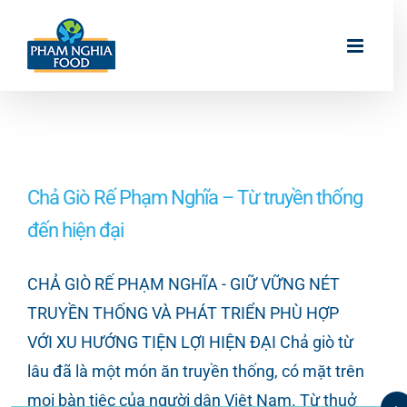
Skip
to
content
Chả Giò Rế Phạm Nghĩa – Từ truyền thống
đến hiện đại
CHẢ GIÒ RẾ PHẠM NGHĨA - GIỮ VỮNG NÉT
TRUYỀN THỐNG VÀ PHÁT TRIỂN PHÙ HỢP
VỚI XU HƯỚNG TIỆN LỢI HIỆN ĐẠI Chả giò từ
lâu đã là một món ăn truyền thống, có mặt trên
mọi bàn tiệc của người dân Việt Nam. Từ thuở