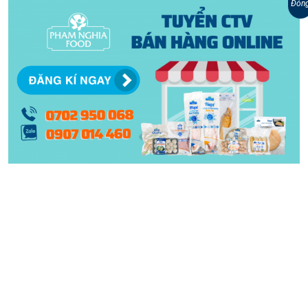
Đón
bà con nông dân lựa chọn ướp muối rồi đem
phơi thành khô để dành. Lâu dần, cách làm khô
cá diêu hồng một nắng với kỹ thuật tẩm ướp
công phu hơn được phát triển và trở thành đặc
sản độc đáo như ngày nay. Đặc sản khô cá
diêu hồng một nắng - Thơm ngon, đậm vị miền
Tây! Cách làm khô cá diêu hồng một nắng
...