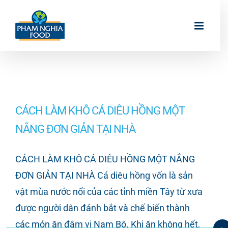
Skip
to
content
CÁCH LÀM KHÔ CÁ DIÊU HỒNG MỘT
NẮNG ĐƠN GIẢN TẠI NHÀ
CÁCH LÀM KHÔ CÁ DIÊU HỒNG MỘT NẮNG
ĐƠN GIẢN TẠI NHÀ Cá diêu hồng vốn là sản
vật mùa nước nổi của các tỉnh miền Tây từ xưa
được người dân đánh bắt và chế biến thành
các món ăn đậm vị Nam Bộ. Khi ăn không hết,