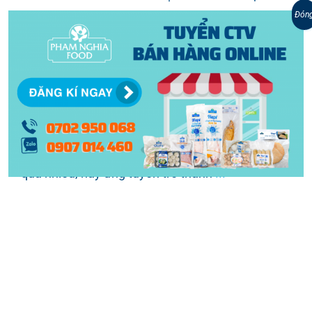
tốt mùa COVID: PHAM NGHIA FOOD tuyển
Đón
cộng tác viên bán hàng online không cần vốn
với nhiều chính sách ưu đãi hấp dẫn, lợi nhuận
cao, được đào tạo kỹ năng bán hàng và hỗ trợ
hình ảnh, content hoàn toàn miễn phí. 10 lý do
nên làm cộng tác viên bán hàng online cho
PHAM NGHIA FOOD Không mất gì mà lại có
quá nhiều, hãy ứng tuyển trở thành
...