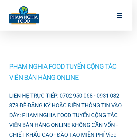
Skip
to
content
PHAM NGHIA FOOD TUYỂN CỘNG TÁC
VIÊN BÁN HÀNG ONLINE
LIÊN HỆ TRỰC TIẾP: 0702 950 068 - 0931 082
878 ĐỂ ĐĂNG KÝ HOẶC ĐIỀN THÔNG TIN VÀO
ĐÂY: PHAM NGHIA FOOD TUYỂN CỘNG TÁC
VIÊN BÁN HÀNG ONLINE KHÔNG CẦN VỐN -
CHIẾT KHẤU CAO - ĐÀO TẠO MIỄN PHÍ Việc