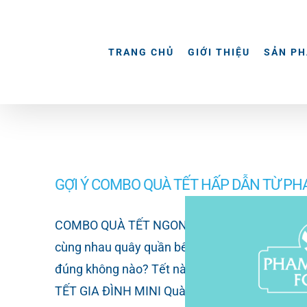
Skip
to
content
TRANG CHỦ
GIỚI THIỆU
SẢN P
GỢI Ý COMBO QUÀ TẾT HẤP DẪN TỪ P
COMBO QUÀ TẾT NGON VÀ LÀNH ĐẾN TỪ PHAM NGH
cùng nhau quây quần bên những bữa cơm ấm cún
đúng không nào? Tết này, hãy trao cho nhau nh
TẾT GIA ĐÌNH MINI Quà tết gia đình mini ️Gia đ