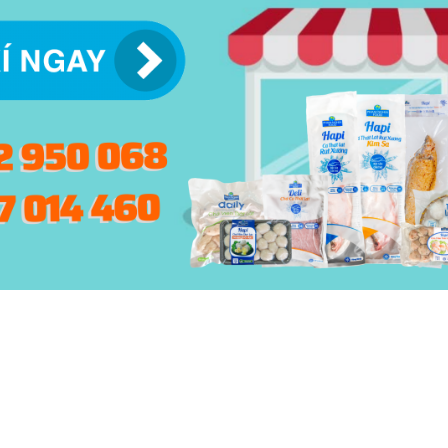
© 2015 -
2026 | BẢN QUYỀN NỘI DUNG BỞI PHẠM NGHĨA
THIẾT KẾ VÀ XÂY DỰNG BỞI
KEY DIGITAL
| BẢO LƯU TOÀN QUYỀN