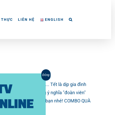
 THỰC
LIÊN HỆ
ENGLISH
Đóng
à Tết đoàn viên.... Tết là dịp gia đình
hững món quà tết mang ý nghĩa "đoàn viên"
ện lợi - Khởi sự bình an" bạn nhé! COMBO QUÀ
 300g • Viên
...