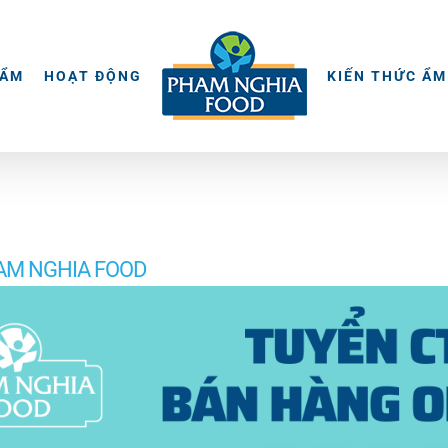
HẨM
HOẠT ĐỘNG
KIẾN THỨC ẨM
HAM NGHIA FOOD
IA FOOD Quà nào bằng gia đình sum vầy, Tết nào hơn l
g. Còn gì tuyệt vời hơn khi chúng ta trao tặng nhau n
ững món quà Tết đầy ý nghĩa với thông điệp "Đón Tết ti
ình nhỏ, hạnh phúc to • Hapi cá thát lát rút xương kim sa