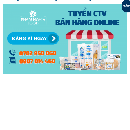
kiếm những món quà tặng thật giá trị dành
Đón
tặng cho đối tác của mình. Vì vậy, hộp quà Tết
chà bông thượng hạng PHAM NGHIA FOOD
chính là một gợi ý quà Tết doanh nghiệp tuyệt
vời đáng để lựa chọn! Bạn đã lựa chọn được
món quà Tết ý nghĩa dành tặng người thân và
bạn bè chưa? Ý nghĩa của hộp quà Tết Nhắc
đến quà Tết thì ai
...