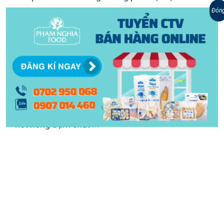
Đừng lo! Đã có thịt viên tiện lợi của PHAM
Đón
NGHIA FOOD rồi đây! Giờ đây ăn ngon, ăn
khỏe, ăn nhanh chỉ còn là chuyện nhỏ! Thịt
viên tiện lợi là gì? Bạn đã biết đến thịt viên tiện
lợi của PHAM NGHIA FOOD chưa? Với thành
phần chính là thịt heo kết hợp cùng cá thát lát,
thịt viên tiện lợi của PHAM NGHIA FOOD mang
nét riêng đậm chất
...