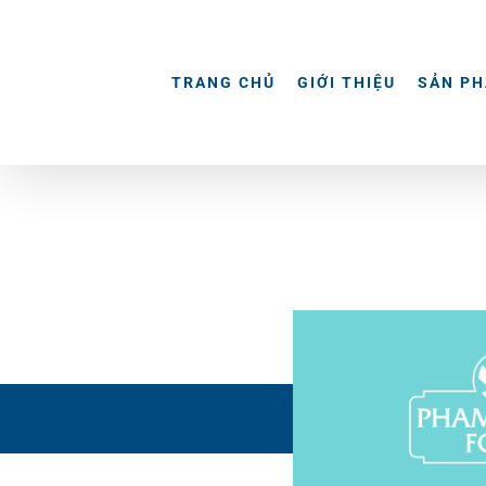
Skip
to
content
TRANG CHỦ
GIỚI THIỆU
SẢN P