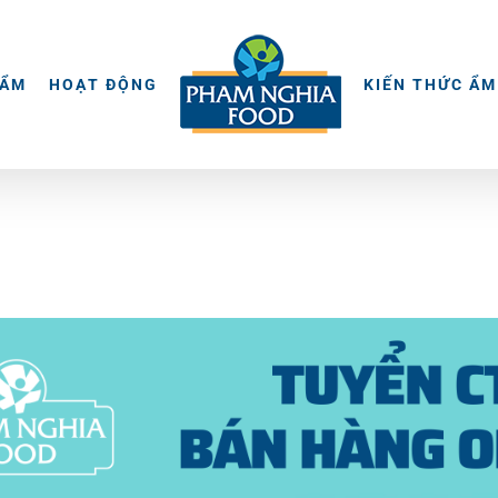
HẨM
HOẠT ĐỘNG
KIẾN THỨC ẨM
© 2015 -
2026 | BẢN QUYỀN NỘI DUNG BỞI PHẠM NGHĨA
THIẾT KẾ VÀ XÂY DỰNG BỞI
KEY DIGITAL
| BẢO LƯU TOÀN QUYỀN