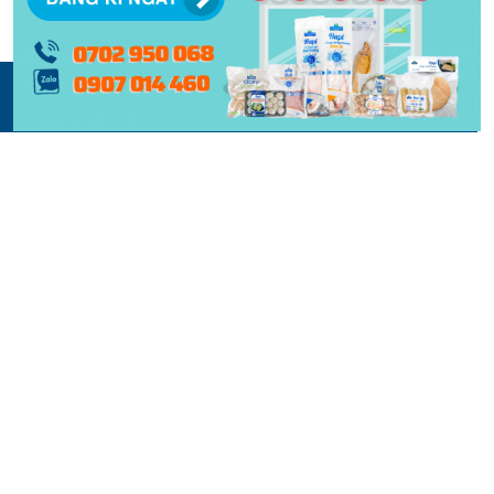
© 2015 -
2026 | BẢN QUYỀN NỘI DUNG BỞI PHẠM NGHĨA
THIẾT KẾ VÀ XÂY DỰNG BỞI
KEY DIGITAL
| BẢO LƯU TOÀN QUYỀN