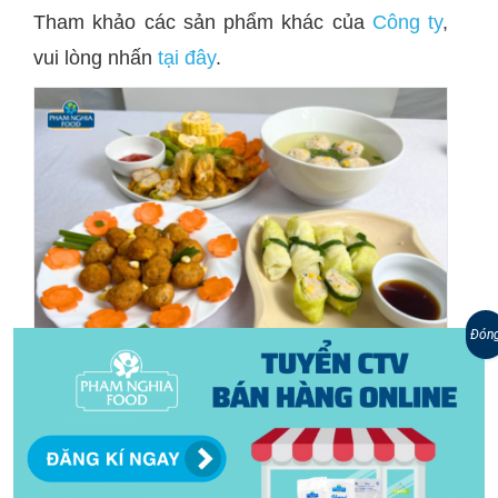
Tham khảo các sản phẩm khác của
Công ty
,
vui lòng nhấn
tại đây
.
Đón
Top 5 loại chả cá ngon “phát hờn”
mà bạn không nên bỏ lỡ