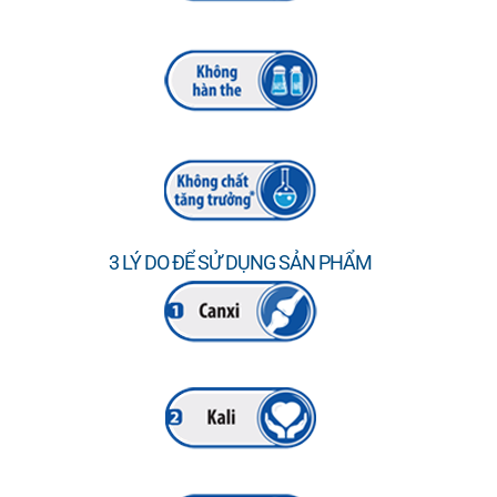
3 LÝ DO ĐỂ SỬ DỤNG SẢN PHẨM