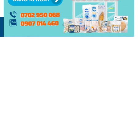
© 2015 -
2026 | BẢN QUYỀN NỘI DUNG BỞI PHẠM NGHĨA
THIẾT KẾ VÀ XÂY DỰNG BỞI
KEY DIGITAL
| BẢO LƯU TOÀN QUYỀN