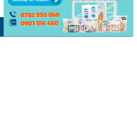
© 2015 -
2026 | BẢN QUYỀN NỘI DUNG BỞI PHẠM NGHĨA
THIẾT KẾ VÀ XÂY DỰNG BỞI
KEY DIGITAL
| BẢO LƯU TOÀN QUYỀN