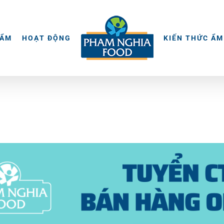
HẨM
HOẠT ĐỘNG
KIẾN THỨC ẨM
© 2015 -
2026 | BẢN QUYỀN NỘI DUNG BỞI PHẠM NGHĨA
THIẾT KẾ VÀ XÂY DỰNG BỞI
KEY DIGITAL
| BẢO LƯU TOÀN QUYỀN