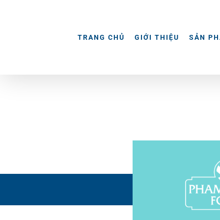
Skip
to
content
TRANG CHỦ
GIỚI THIỆU
SẢN P