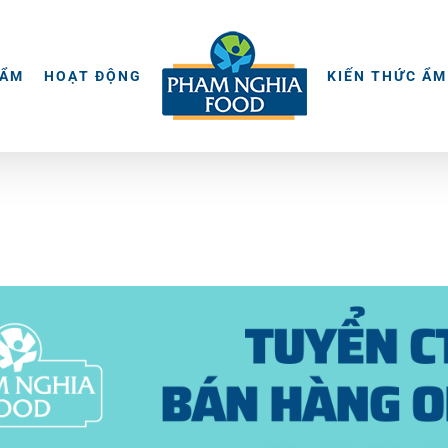
HẨM
HOẠT ĐỘNG
KIẾN THỨC ẨM
© 2015 -
2026 | BẢN QUYỀN NỘI DUNG BỞI PHẠM NGHĨA
THIẾT KẾ VÀ XÂY DỰNG BỞI
KEY DIGITAL
| BẢO LƯU TOÀN QUYỀN