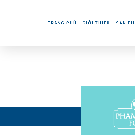
Skip
to
content
TRANG CHỦ
GIỚI THIỆU
SẢN P