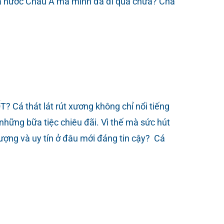
cá nước Châu Á mà mình đã đi qua chưa? Chả
thát lát rút xương không chỉ nổi tiếng
hững bữa tiệc chiêu đãi. Vì thế mà sức hút
 lượng và uy tín ở đâu mới đáng tin cậy? Cá