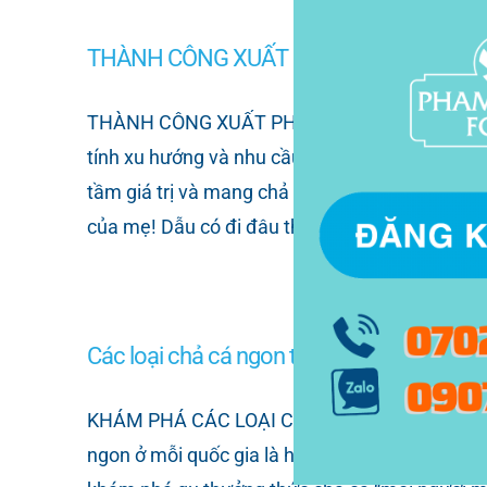
THÀNH CÔNG XUẤT PHÁT TỪ KHÁT VỌN
THÀNH CÔNG XUẤT PHÁT TỪ KHÁT VỌNG MAN
tính xu hướng và nhu cầu tiêu dùng của thị t
tầm giá trị và mang chả cá thát lát Cần Thơ ph
của mẹ! Dẫu có đi đâu thì vẫn không quên được
Các loại chả cá ngon tại Châu Á mà bạn nê
KHÁM PHÁ CÁC LOẠI CHẢ CÁ NGON CỦA CÁC NƯỚC 
ngon ở mỗi quốc gia là hoàn toàn khác nhau