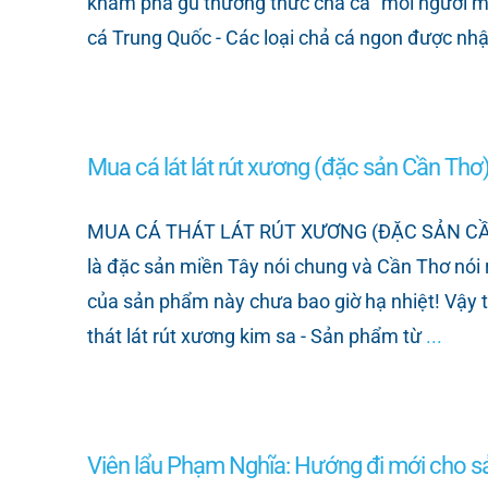
khám phá gu thưởng thức chả cá “mỗi người m
cá Trung Quốc - Các loại chả cá ngon được n
Mua cá lát lát rút xương (đặc sản Cần Thơ) 
MUA CÁ THÁT LÁT RÚT XƯƠNG (ĐẶC SẢN CẦN TH
là đặc sản miền Tây nói chung và Cần Thơ nói 
của sản phẩm này chưa bao giờ hạ nhiệt! Vậy thì
thát lát rút xương kim sa - Sản phẩm từ
...
Viên lẩu Phạm Nghĩa: Hướng đi mới cho sản