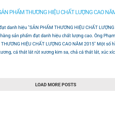
ệu “SẢN PHẨM THƯƠNG HIỆU CHẤT LƯỢNG CAO NĂM
đạt danh hiệu "SẢN PHẨM THƯƠNG HIỆU CHẤT LƯỢNG CA
ch hàng sản phẩm đạt danh hiệu chất lượng cao. Ông Ph
THƯƠNG HIỆU CHẤT LƯỢNG CAO NĂM 2015" Một số hình 
g, cá thát lát rút xương kim sa, chả cá thát lát, xúc xíc
LOAD MORE POSTS