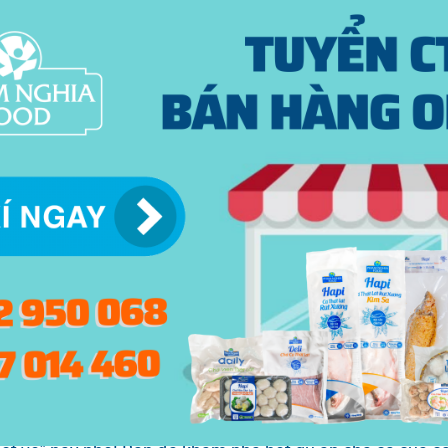
G MANG CHẢ CÁ THÁT LÁT CẦN THƠ VƯƠN TẦM
G CHẢ CÁ THÁT LÁT CẦN THƠ VƯƠN TẦM QUỐC TẾ Kh
rường để mang lại lợi nhuận cao. PHAM NGHIA FOOD chọn 
ủ sóng trong và ngoài nước! Bắt đầu từ ký ức tuổi thơ với
 hương vị tô canh khổ qua chả cá thát lát mẹ nấu! Trân q
n thử!
CHÂU Á Nếu là tính đồ du lịch thì chắc hẳn bạn sẽ bi
 và đều mang đậm bản sắc văn hóa riêng. Hãy cùng PH