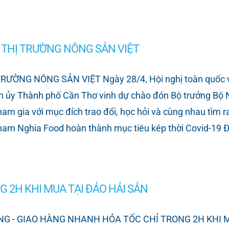
 THỊ TRƯỜNG NÔNG SẢN VIỆT
NG NÔNG SẢN VIỆT Ngày 28/4, Hội nghị toàn quốc về t
nh ủy Thành phố Cần Thơ vinh dự chào đón Bộ trưởng Bộ
 gia với mục đích trao đổi, học hỏi và cùng nhau tìm ra g
Pham Nghia Food hoàn thành mục tiêu kép thời Covid-19 Đ
 2H KHI MUA TẠI ĐẢO HẢI SẢN
 GIAO HÀNG NHANH HỎA TỐC CHỈ TRONG 2H KHI MUA 