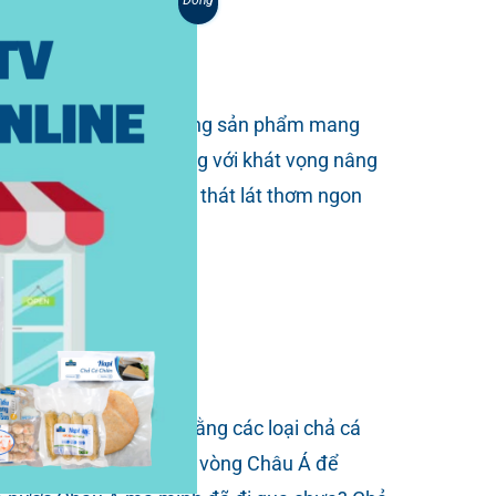
 QUỐC TẾ
ông chọn những dòng sản phẩm mang
cho mình hướng đi riêng với khát vọng nâng
 tô canh khổ qua chả cá thát lát thơm ngon
uý ký ức tuổi
...
ết một điều thú vị rằng các loại chả cá
AM NGHIA FOOD dạo một vòng Châu Á để