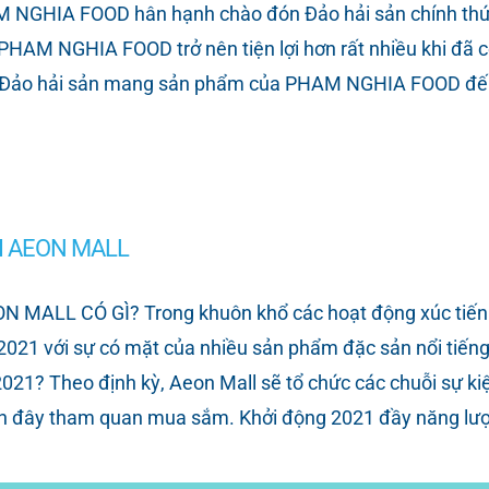
GHIA FOOD hân hạnh chào đón Đảo hải sản chính thức t
AM NGHIA FOOD trở nên tiện lợi hơn rất nhiều khi đã có
ản Đảo hải sản mang sản phẩm của PHAM NGHIA FOOD đến
I AEON MALL
ALL CÓ GÌ? Trong khuôn khổ các hoạt động xúc tiến th
2021 với sự có mặt của nhiều sản phẩm đặc sản nổi tiến
 2021? Theo định kỳ, Aeon Mall sẽ tổ chức các chuỗi sự 
ến đây tham quan mua sắm. Khởi động 2021 đầy năng lượ