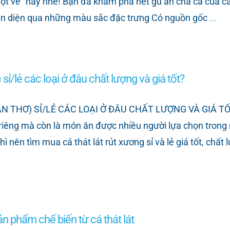
ột vẻ” này nhé! Bạn đã khám phá hết gu ăn chả cá của 
hận diện qua những màu sắc đặc trưng Có nguồn gốc
...
sỉ/lẻ các loại ở đâu chất lượng và giá tốt?
Ơ) SỈ/LẺ CÁC LOẠI Ở ĐÂU CHẤT LƯỢNG VÀ GIÁ TỐT? Cá 
riêng mà còn là món ăn được nhiều người lựa chọn trong n
 nên tìm mua cá thát lát rút xương sỉ và lẻ giá tốt, chất
 phẩm chế biến từ cá thát lát