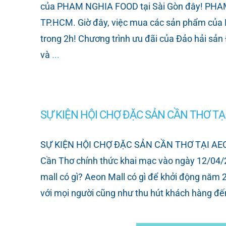
của PHAM NGHIA FOOD tại Sài Gòn đây! PHAM N
TP.HCM. Giờ đây, việc mua các sản phẩm của PH
trong 2h! Chương trình ưu đãi của Đảo hải s
và
...
SỰ KIỆN HỘI CHỢ ĐẶC SẢN CẦN THƠ TẠ
SỰ KIỆN HỘI CHỢ ĐẶC SẢN CẦN THƠ TẠI AEON M
Cần Thơ chính thức khai mạc vào ngày 12/04/
mall có gì? Aeon Mall có gì để khởi động năm
với mọi người cũng như thu hút khách hàng đ