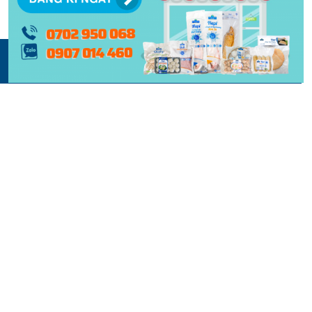
© 2015 -
2026 | BẢN QUYỀN NỘI DUNG BỞI PHẠM NGHĨA
THIẾT KẾ VÀ XÂY DỰNG BỞI
KEY DIGITAL
| BẢO LƯU TOÀN QUYỀN