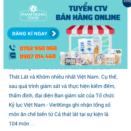
Đón
ăn từ cá Thát Lát và Khóm
Hậu Giang xác lập 2 kỷ lục Việt Nam món ăn từ
cá Thát Lát và Khóm (NSMT) - Tổ chức Kỷ lục
Việt Nam (VietKings) vừa chính thức trao bằng
xác lập kỷ lục cho Sở Văn hóa, Thể thao và Du
lịch Tỉnh Hậu Giang công nhận xác lập kỷ lục sự
kiện công diễn và chế biến các món ăn từ cá
Thát Lát và Khóm nhiều nhất Việt Nam. Cụ thể,
sau quá trình giám sát và thực hiện kiểm đếm,
thẩm định, đại diện Ban giám sát của Tổ chức
Kỷ lục Việt Nam - VietKings ghi nhận tổng số
món ăn chế biến từ Cá thát lát tại sự kiện là
104 món
...